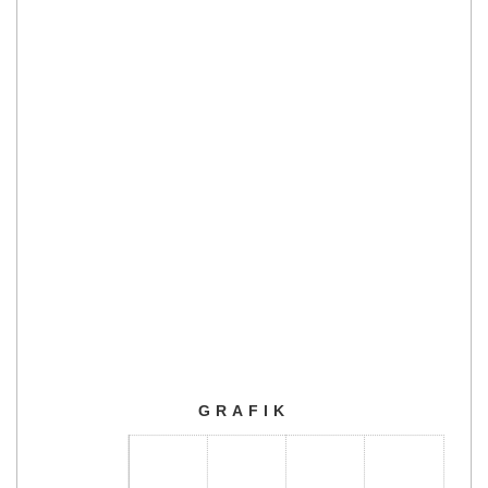
GRAFIK
GRAFIK
Bar chart with 3 bars.
The chart has 1 X axis displaying categories.
The chart has 1 Y axis displaying Jumlah. Range: 0 to 1000