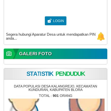
LOGIN
Segera hubungi Aparatur Desa untuk mendapatkan PIN
anda...
GALERI FOTO
S
T
A
T
I
S
T
I
K
P
E
N
D
U
D
U
K
DATA POPULASI DESA KALANGREJO, KECAMATAN
KUNDURAN, KABUPATEN BLORA
TOTAL :
901
ORANG